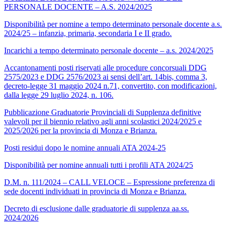
PERSONALE DOCENTE – A.S. 2024/2025
Disponibilità per nomine a tempo determinato personale docente a.s.
2024/25 – infanzia, primaria, secondaria I e II grado.
Incarichi a tempo determinato personale docente – a.s. 2024/2025
Accantonamenti posti riservati alle procedure concorsuali DDG
2575/2023 e DDG 2576/2023 ai sensi dell’art. 14bis, comma 3,
decreto-legge 31 maggio 2024 n.71, convertito, con modificazioni,
dalla legge 29 luglio 2024, n. 106.
Pubblicazione Graduatorie Provinciali di Supplenza definitive
valevoli per il biennio relativo agli anni scolastici 2024/2025 e
2025/2026 per la provincia di Monza e Brianza.
Posti residui dopo le nomine annuali ATA 2024-25
Disponibilità per nomine annuali tutti i profili ATA 2024/25
D.M. n. 111/2024 – CALL VELOCE – Espressione preferenza di
sede docenti individuati in provincia di Monza e Brianza.
Decreto di esclusione dalle graduatorie di supplenza aa.ss.
2024/2026