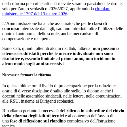
della riforma per cui le criticità rilevate saranno parzialmente risolte,
solo per l’anno scolastico 2026/2027, applicando la
circolare
ministeriale 1397 del 19 marzo 2026
.
L’Amministrazione ha anche assicurato che per le
classi di
concorso
interessate dai tagli, saranno introdotti oltre l’utilizzo delle
quote di autonomia delle scuole, anche meccanismi di
compensazione e recupero.
Sono stati, quindi, ottenuti alcuni risultati, tuttavia,
non possiamo
ritenerci soddisfatti
perché le misure individuate non sono
risolutive e, essendo limitate al primo anno, non incidono in
alcun modo sugli anni successivi.
Necessario fermare la riforma
In queste ultime ore il livello di preoccupazione per la riduzione
oraria di diverse discipline è salito alle stelle, lo dicono anche i
docenti nelle assemblee sindacali, nelle lettere, nelle comunicazioni
alle RSU, insieme ai Dirigenti scolastici.
Ribadiamo pertanto la necessità del
ritiro o in subordine del rinvio
della riforma degli istituti tecnici
e al contempo dell’avvio di
una
fase di riflessione sul riordino
complessivo dell’istruzione
tecnica.