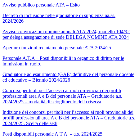
Avviso pubblico personale ATA – Esito
Decreto di inclusione nelle graduatorie di supplenza aa.ss.
2024/2026
Avviso convocazioni nomine annuali ATA 2024, modello 104/92
per delega assegnazione di sede DELEGA NOMINE ATA 2024
Apertura funzioni reclutamento personale ATA 2024/25
Personale A.T.A – Posti disponibili in organico di diritto per le
immissioni in ruolo.
Graduatorie ad esaurimento (GAE) definitive del personale docente
ed educativo – Biennio 2024/2026
Concorsi per titoli per l’accesso ai ruoli provinciali dei profili
professionali area A e B del personale ATA – Graduatorie a.s.
2024/2025 – modalità di scioglimento della riserva
Indizione dei concorsi per titoli per l’accesso ai ruoli provinciali dei
profili professionali area A e B del personale ATA – Graduatorie a.s.
2024/2025. Scelta delle sedi
Posti disponibili personale A.T.A. – a.s. 2024/2025