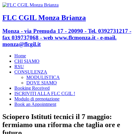
FLC CGIL Monza Brianza
Monza - via Premuda 17 - 20090 - Tel. 0392731217 -
fax 039737068 - web www.flcmonza.it - e-mail.
monza@flcgil.it
Home
CHI SIAMO
RSU
CONSULENZA
MODULISTICA
DOVE SIAMO
Booking Received
ISCRIVITI ALLA FLC CGIL !
Modulo di prenotazione
Book an Appointment
Sciopero Istituti tecnici il 7 maggio:
fermiamo una riforma che taglia ore e
futuro