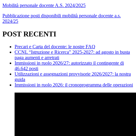
Mobilità personale docente A.S. 2024/2025
Pubblicazione posti disponibili mobilità personale docente a.s.
2024/25
POST RECENTI
Precari e Carta del docente: le nostre FAQ
CCNL “Istruzione e Ricerca” 2025-2027: ad agosto in busta
paga aumenti e arretrati
Immissioni in ruolo 2026/27: autorizzato il contingente di
46.642 posti
Utilizzazioni e assegnazioni provvisorie 2026/2027: la nostra
guida
Immissioni in ruolo 2026: il cronoprogramma delle operazioni