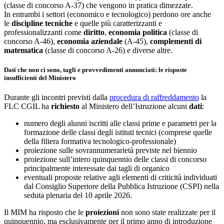
(classe di concorso A-37) che vengono in pratica dimezzate.
In entrambi i settori (economico e tecnologico) perdono ore anche
le
discipline tecniche
e quelle più caratterizzanti e
professionalizzanti come
diritto
,
economia politica
(classe di
concorso A-46),
economia aziendale
(A-45),
complementi di
matematica
(classe di concorso A-26) e diverse altre.
Dati che non ci sono, tagli e provvedimenti annunciati: le risposte
insufficienti del Ministero
Durante gli incontri previsti dalla
procedura di raffreddamento
la
FLC CGIL ha
richiesto
al Ministero dell’Istruzione alcuni
dati
:
numero degli alunni iscritti alle classi prime e parametri per la
formazione delle classi degli istituti tecnici (comprese quelle
della filiera formativa tecnologico-professionale)
proiezione sulle sovrannumerarietà previste nel biennio
proiezione sull’intero quinquennio delle classi di concorso
principalmente interessate dai tagli di organico
eventuali proposte relative agli elementi di criticità individuati
dal Consiglio Superiore della Pubblica Istruzione (CSPI) nella
seduta plenaria del 10 aprile 2026.
Il MIM ha risposto che le
proiezioni
non sono state realizzate per il
quinquennio, ma esclusivamente per il primo anno di introduzione